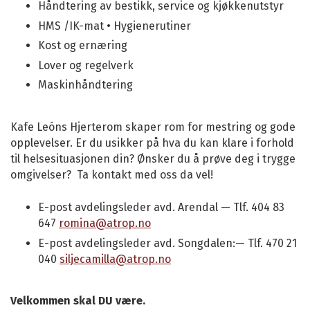
Håndtering av bestikk, service og kjøkkenutstyr
HMS /IK-mat • Hygienerutiner
Kost og ernæring
Lover og regelverk
Maskinhåndtering
Kafe Leóns Hjerterom skaper rom for mestring og gode
opplevelser. Er du usikker på hva du kan klare i forhold
til helsesituasjonen din? Ønsker du å prøve deg i trygge
omgivelser? Ta kontakt med oss da vel!
E-post avdelingsleder avd. Arendal — Tlf. 404 83
647
romina@atrop.no
E-post avdelingsleder avd. Songdalen:— Tlf. 470 21
040
siljecamilla@atrop.no
Velkommen skal DU være.